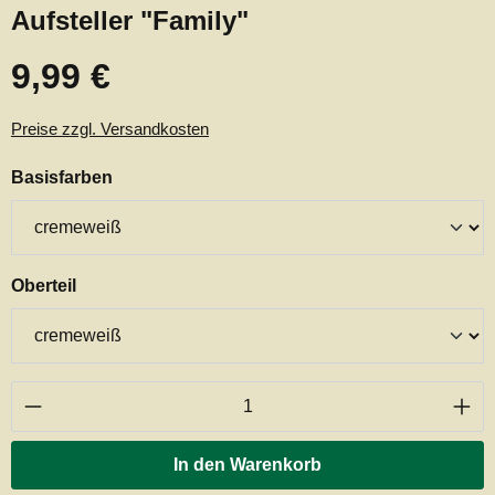
Aufsteller "Family"
9,99 €
Regulärer Preis:
Preise zzgl. Versandkosten
auswählen
Basisfarben
auswählen
Oberteil
Produkt Anzahl: Gib den gewünschten Wert ei
In den Warenkorb