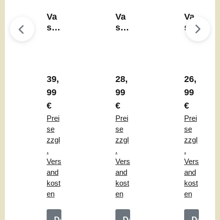
Va
Va
Va
se
se
se
n-
"H
"N
Set
an
am
"P
bu
i"
aip
n"
Regulärer Preis:
Regulärer Preis:
Regulärer
39,
28,
26,
u"
99
99
99
€
€
€
Prei
Prei
Prei
se
se
se
zzgl
zzgl
zzgl
.
.
.
Vers
Vers
Vers
and
and
and
kost
kost
kost
en
en
en
Details
Details
Details