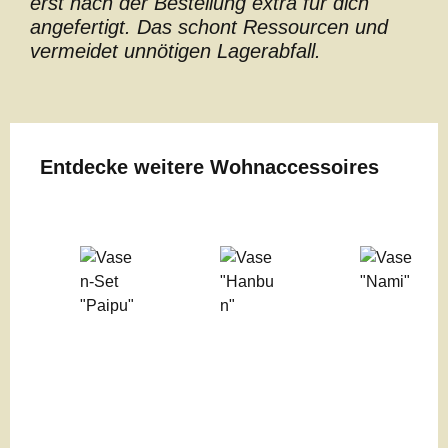
erst nach der Bestellung extra für dich
angefertigt. Das schont Ressourcen und
vermeidet unnötigen Lagerabfall.
Produktgalerie überspringen
Entdecke weitere Wohnaccessoires