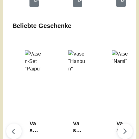
Produktgalerie überspringen
Beliebte Geschenke
Va
Va
Va
se
se
se
n-
"H
"N