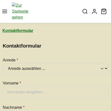
Zum Hauptinhalt springen
Wa
Kontaktformular
Kontaktformular
Anrede
*
Vorname
*
Nachname
*