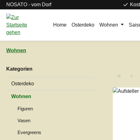
NOSATO - vom Dorf
Kost
m Hauptinhalt springen
Zur Suche springen
Zur Hauptnavigation springen
Home
Osterdeko
Wohnen
Sais
Wohnen
Kategorien
Osterdeko
Wohnen
Figuren
Vasen
Evergreens