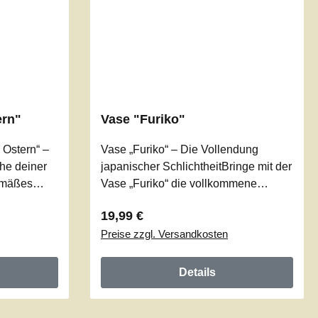
ern"
Vase "Furiko"
 Ostern“ –
Vase „Furiko“ – Die Vollendung
he deiner
japanischer SchlichtheitBringe mit der
gemäßes
Vase „Furiko“ die vollkommene
ger „Frohe
Balance zwischen Ruhe und Ästhetik
Regulärer Preis:
19,99 €
ert
in dein Zuhause. Inspiriert vom
Preise zzgl. Versandkosten
ik mit
klassischen japanischen Design,
 dem
besticht diese Vase durch ihre
 oder im
markanten Kanten am oberen und
Details
ist ein
unteren Abschluss, die einen
ionelle
architektonischen Rahmen für deine