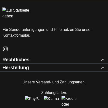
c
m
Für Sonderanfertigungen und Hilfe nutzen Sie unser
Kontaktformular
.
Schau auf Instagram vorbei – öffnet in neuem Tab (externer Li
Rechtliches
Herstellung
Unsere Versand- und Zahlungsarten:
Zahlungsarten: