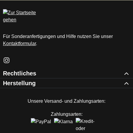
c
m
Für Sonderanfertigungen und Hilfe nutzen Sie unser
Kontaktformular
.
Schau auf Instagram vorbei – öffnet in neuem Tab (externer Li
Rechtliches
Herstellung
Unsere Versand- und Zahlungsarten:
Zahlungsarten: