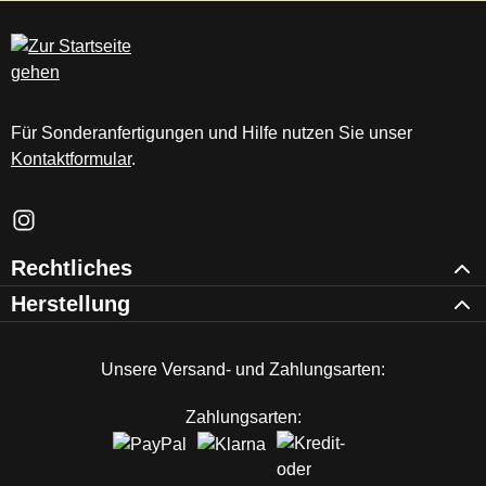
c
m
Für Sonderanfertigungen und Hilfe nutzen Sie unser
Kontaktformular
.
Schau auf Instagram vorbei – öffnet in neuem Tab (externer Li
Rechtliches
Herstellung
Unsere Versand- und Zahlungsarten:
Zahlungsarten: