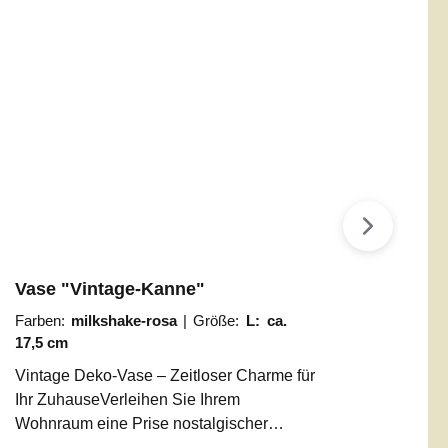
Vase "Vintage-Kanne"
Farben:
milkshake-rosa
|
Größe:
L: ca.
17,5 cm
Vintage Deko-Vase – Zeitloser Charme für
Ihr ZuhauseVerleihen Sie Ihrem
Wohnraum eine Prise nostalgischer
Eleganz. Unsere Deko-Gießkanne im