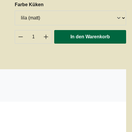
auswählen
Farbe Küken
Produkt Anzahl: Gib den gewünschten 
In den Warenkorb