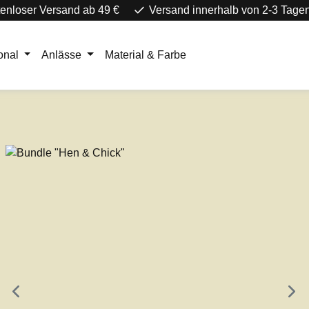
enloser Versand ab 49 €
Versand innerhalb von 2-3 Tage
onal
Anlässe
Material & Farbe
e überspringen