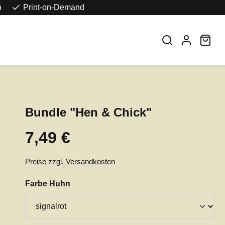
n
Print-on-Demand
War
Bundle "Hen & Chick"
7,49 €
Regulärer Preis:
Preise zzgl. Versandkosten
auswählen
Farbe Huhn