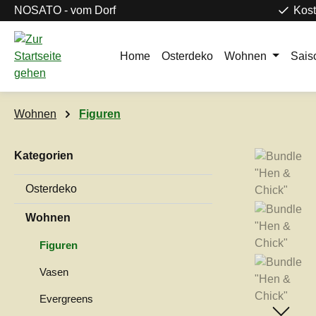
NOSATO - vom Dorf
Kost
m Hauptinhalt springen
Zur Suche springen
Zur Hauptnavigation springen
Home
Osterdeko
Wohnen
Sais
Wohnen
Figuren
Kategorien
Bildergaleri
Osterdeko
Wohnen
Figuren
Vasen
Evergreens