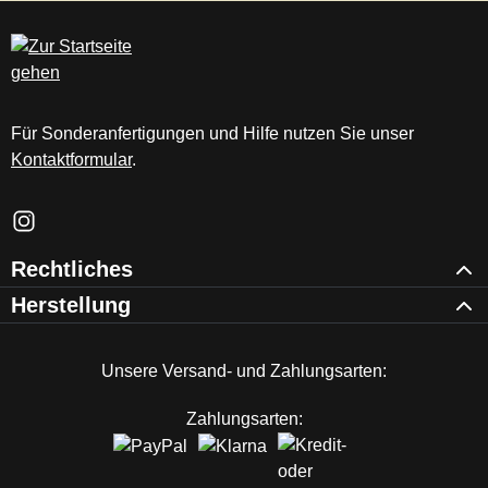
c
m
Für Sonderanfertigungen und Hilfe nutzen Sie unser
Kontaktformular
.
Schau auf Instagram vorbei – öffnet in neuem Tab (externer Li
Rechtliches
Herstellung
Unsere Versand- und Zahlungsarten:
Zahlungsarten: