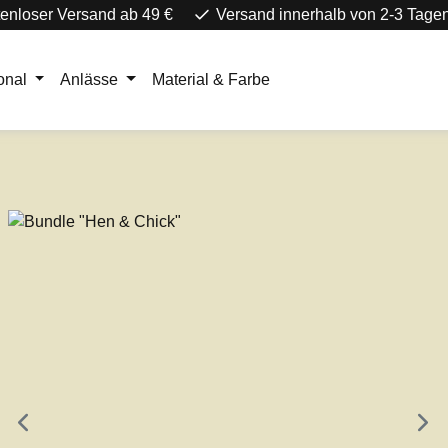
enloser Versand ab 49 €
Versand innerhalb von 2-3 Tage
onal
Anlässe
Material & Farbe
e überspringen