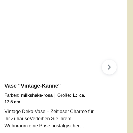
Vase "Vintage-Kanne"
Farben:
milkshake-rosa
|
Größe:
L: ca.
17,5 cm
Vintage Deko-Vase – Zeitloser Charme für
Ihr ZuhauseVerleihen Sie Ihrem
Wohnraum eine Prise nostalgischer
Eleganz. Unsere Deko-Gießkanne im