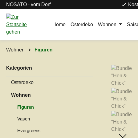
NOSATO - vom Dorf
Kost
m Hauptinhalt springen
Zur Suche springen
Zur Hauptnavigation springen
Home
Osterdeko
Wohnen
Sais
Wohnen
Figuren
Kategorien
Bildergaleri
Osterdeko
Wohnen
Figuren
Vasen
Evergreens