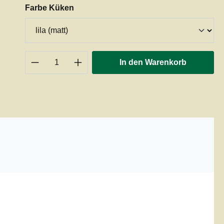
auswählen
Farbe Küken
Produkt Anzahl: Gib den gewünschten 
In den Warenkorb