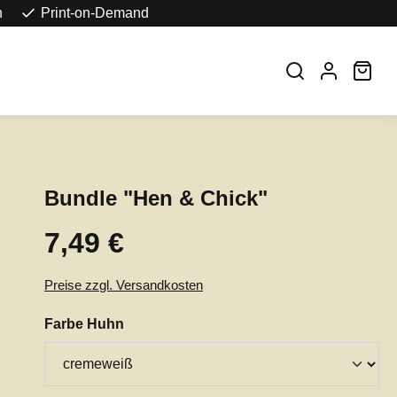
n
Print-on-Demand
War
Bundle "Hen & Chick"
7,49 €
Regulärer Preis:
Preise zzgl. Versandkosten
auswählen
Farbe Huhn