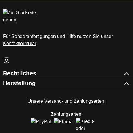
c
m
Für Sonderanfertigungen und Hilfe nutzen Sie unser
Kontaktformular
.
Schau auf Instagram vorbei – öffnet in neuem Tab (externer Li
Rechtliches
Herstellung
Unsere Versand- und Zahlungsarten:
Zahlungsarten: