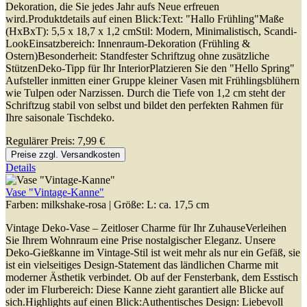
Dekoration, die Sie jedes Jahr aufs Neue erfreuen
wird.Produktdetails auf einen Blick:Text: "Hallo Frühling"Maße
(HxBxT): 5,5 x 18,7 x 1,2 cmStil: Modern, Minimalistisch, Scandi-
LookEinsatzbereich: Innenraum-Dekoration (Frühling &
Ostern)Besonderheit: Standfester Schriftzug ohne zusätzliche
StützenDeko-Tipp für Ihr InteriorPlatzieren Sie den "Hello Spring"
Aufsteller inmitten einer Gruppe kleiner Vasen mit Frühlingsblühern
wie Tulpen oder Narzissen. Durch die Tiefe von 1,2 cm steht der
Schriftzug stabil von selbst und bildet den perfekten Rahmen für
Ihre saisonale Tischdeko.
Regulärer Preis:
7,99 €
Preise zzgl. Versandkosten
Details
Vase "Vintage-Kanne"
Farben:
milkshake-rosa
|
Größe:
L: ca. 17,5 cm
Vintage Deko-Vase – Zeitloser Charme für Ihr ZuhauseVerleihen
Sie Ihrem Wohnraum eine Prise nostalgischer Eleganz. Unsere
Deko-Gießkanne im Vintage-Stil ist weit mehr als nur ein Gefäß, sie
ist ein vielseitiges Design-Statement das ländlichen Charme mit
moderner Ästhetik verbindet. Ob auf der Fensterbank, dem Esstisch
oder im Flurbereich: Diese Kanne zieht garantiert alle Blicke auf
sich.Highlights auf einen Blick:Authentisches Design: Liebevoll