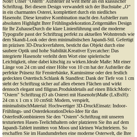
Note! Unser "Ostern" Aufsteller ist weit mehr als ein klassischer
Schriftzug. Bei diesem Design verwandelt sich der Buchstabe „O“
in ein charmantes Osterei, komplettiert durch ein niedliches
Hasenohr. Diese kreative Kombination macht den Aufsteller zum
absoluten Highlight Ihrer Frühlingsdekoration.Zeitgemäßes Design
für Ihr ZuhauseDurch die klare Linienführung und die moderne
Typografie passt der Schriftzug perfekt zu aktuellen Wohntrends wie
dem Skandi-Look oder dem minimalistischen Japandi-Stil. Gefertigt
im präzisen 3D-Druckverfahren, besticht das Objekt durch eine
saubere Optik und hohe Stabilität.Kreativer Eyecatcher: Das
integrierte Hasenohr verleiht dem Wort eine spielerische
Leichtigkeit, ohne dabei kitschig zu wirken.Ideale Maße: Mit einer
Länge von 24 cm und einer Höhe von 10 cm hat der Aufsteller die
perfekte Präsenz für Fensterbänke, Kaminsimse oder den festlich
gedeckten Ostertisch.Schlank & Standfest: Dank der Tiefe von 1 cm
steht der Schriftzug sicher auf allen ebenen Flächen und wirkt
dennoch elegant und filigran.Produktdetails auf einen Blick:Motiv:
"Ostern" Schriftzug (O als Osterei mit Hasenohr)Maße (LxBxH):
24 cm x 1 cm x 10 cmStil: Modern, verspielt,
minimalistischMaterial: Hochwertiger 3D-DruckEinsatz: Indoor-
Frühlings- und OsterdekorationDeko-Idee für das
OsterfestKombinieren Sie den "Ostern"-Schriftzug mit unseren
texturierten Hasen-Teelichthaltern oder platzieren Sie ihn auf dem
Japandi-Tablett inmitten von Moos und kleinen Wachteleiern. So
erschaffen Sie im Handumdrehen eine moderne Osterwelt, die Ihre