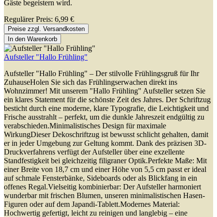
Gäste begeistern wird.
Regulärer Preis:
6,99 €
Preise zzgl. Versandkosten
In den Warenkorb
Aufsteller "Hallo Frühling"
Aufsteller "Hallo Frühling" – Der stilvolle Frühlingsgruß für Ihr
ZuhauseHolen Sie sich das Frühlingserwachen direkt ins
Wohnzimmer! Mit unserem "Hallo Frühling" Aufsteller setzen Sie
ein klares Statement für die schönste Zeit des Jahres. Der Schriftzug
besticht durch eine moderne, klare Typografie, die Leichtigkeit und
Frische ausstrahlt – perfekt, um die dunkle Jahreszeit endgültig zu
verabschieden.Minimalistisches Design für maximale
WirkungDieser Dekoschriftzug ist bewusst schlicht gehalten, damit
er in jeder Umgebung zur Geltung kommt. Dank des präzisen 3D-
Druckverfahrens verfügt der Aufsteller über eine exzellente
Standfestigkeit bei gleichzeitig filigraner Optik.Perfekte Maße: Mit
einer Breite von 18,7 cm und einer Höhe von 5,5 cm passt er ideal
auf schmale Fensterbänke, Sideboards oder als Blickfang in ein
offenes Regal.Vielseitig kombinierbar: Der Aufsteller harmoniert
wunderbar mit frischen Blumen, unseren minimalistischen Hasen-
Figuren oder auf dem Japandi-Tablett.Modernes Material:
Hochwertig gefertigt, leicht zu reinigen und langlebig – eine