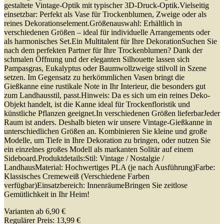
gestaltete Vintage-Optik mit typischer 3D-Druck-Optik.Vielseitig
einsetzbar: Perfekt als Vase für Trockenblumen, Zweige oder als
reines Dekorationselement.Größenauswahl: Erhältlich in
verschiedenen Größen – ideal für individuelle Arrangements oder
als harmonisches Set.Ein Multitalent für Ihre DekorationSuchen Sie
nach dem perfekten Partner für Ihre Trockenblumen? Dank der
schmalen Öffnung und der eleganten Silhouette lassen sich
Pampasgras, Eukalyptus oder Baumwollzweige stilvoll in Szene
setzen. Im Gegensatz zu herkömmlichen Vasen bringt die
Gießkanne eine rustikale Note in Ihr Interieur, die besonders gut
zum Landhausstil, passt.Hinweis: Da es sich um ein reines Deko-
Objekt handelt, ist die Kanne ideal für Trockenfloristik und
künstliche Pflanzen geeignet.In verschiedenen Größen lieferbarJeder
Raum ist anders. Deshalb bieten wir unsere Vintage-Gießkanne in
unterschiedlichen Größen an. Kombinieren Sie kleine und große
Modelle, um Tiefe in Ihre Dekoration zu bringen, oder nutzen Sie
ein einzelnes großes Modell als markanten Solitär auf einem
Sideboard.Produktdetails:Stil: Vintage / Nostalgie /
LandhausMaterial: Hochwertiges PLA (je nach Ausführung)Farbe:
Klassisches Cremeweiß (Verschiedene Farben
verfügbar)Einsatzbereich: InnenräumeBringen Sie zeitlose
Gemütlichkeit in Ihr Heim!
Varianten ab
6,90 €
Regulärer Preis:
13,99 €