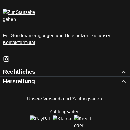
c
m
Für Sonderanfertigungen und Hilfe nutzen Sie unser
Kontaktformular
.
Schau auf Instagram vorbei – öffnet in neuem Tab (externer Li
Rechtliches
Herstellung
Unsere Versand- und Zahlungsarten:
Zahlungsarten: