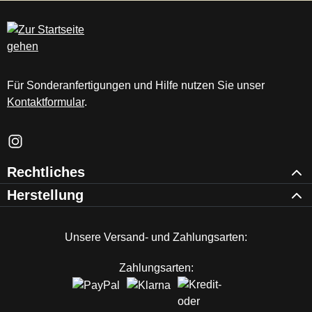
c
m
Für Sonderanfertigungen und Hilfe nutzen Sie unser
Kontaktformular
.
Schau auf Instagram vorbei – öffnet in neuem Tab (externer Li
Rechtliches
Herstellung
Unsere Versand- und Zahlungsarten:
Zahlungsarten: