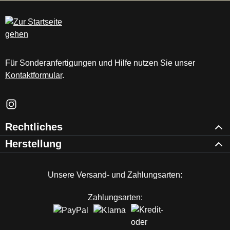
c
m
Für Sonderanfertigungen und Hilfe nutzen Sie unser
Kontaktformular
.
Schau auf Instagram vorbei – öffnet in neuem Tab (externer Li
Rechtliches
Herstellung
Unsere Versand- und Zahlungsarten:
Zahlungsarten: