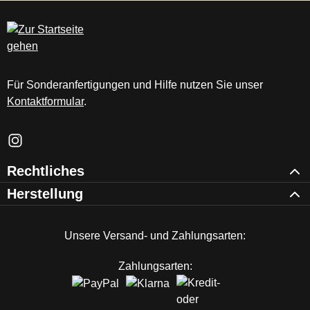
c
m
Für Sonderanfertigungen und Hilfe nutzen Sie unser
Kontaktformular
.
Schau auf Instagram vorbei – öffnet in neuem Tab (externer Li
Rechtliches
Herstellung
Unsere Versand- und Zahlungsarten:
Zahlungsarten: