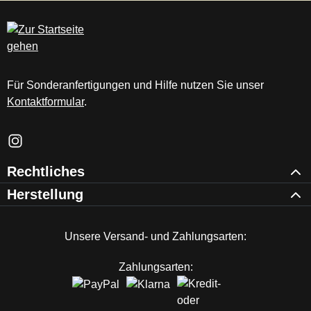
c
m
Für Sonderanfertigungen und Hilfe nutzen Sie unser
Kontaktformular
.
Schau auf Instagram vorbei – öffnet in neuem Tab (externer Li
Rechtliches
Herstellung
Unsere Versand- und Zahlungsarten:
Zahlungsarten: