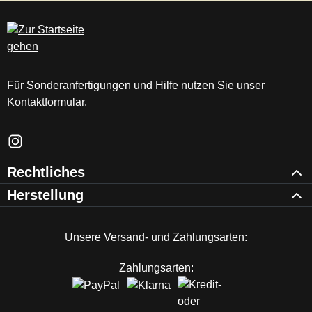
c
m
Für Sonderanfertigungen und Hilfe nutzen Sie unser
Kontaktformular
.
Schau auf Instagram vorbei – öffnet in neuem Tab (externer Li
Rechtliches
Herstellung
Unsere Versand- und Zahlungsarten:
Zahlungsarten: