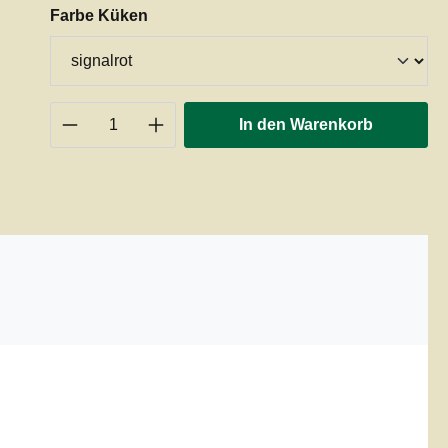
auswählen
Farbe Küken
Produkt Anzahl: Gib den gewünschten 
In den Warenkorb