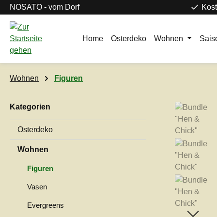
NOSATO - vom Dorf
Kost
m Hauptinhalt springen
Zur Suche springen
Zur Hauptnavigation springen
Home
Osterdeko
Wohnen
Sais
Wohnen
Figuren
Kategorien
Bildergaleri
Osterdeko
Wohnen
Figuren
Vasen
Evergreens