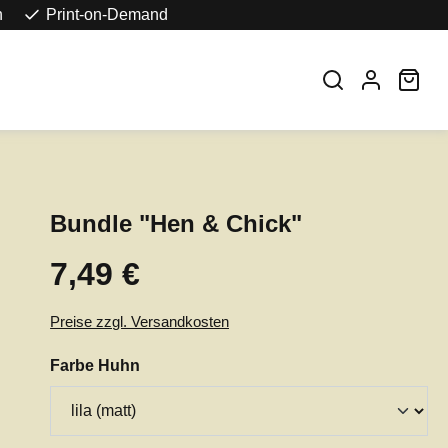
n
Print-on-Demand
War
Bundle "Hen & Chick"
7,49 €
Regulärer Preis:
Preise zzgl. Versandkosten
auswählen
Farbe Huhn