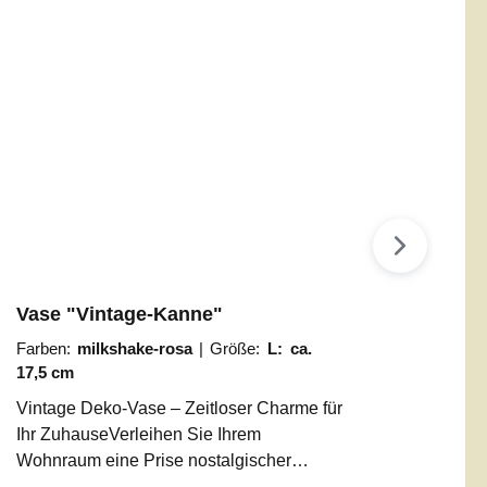
Vase "Vintage-Kanne"
Farben:
milkshake-rosa
|
Größe:
L: ca.
17,5 cm
Vintage Deko-Vase – Zeitloser Charme für
Ihr ZuhauseVerleihen Sie Ihrem
Wohnraum eine Prise nostalgischer
Eleganz. Unsere Deko-Gießkanne im