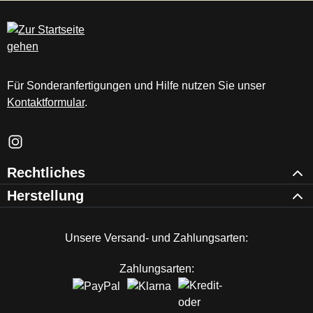
c
m
Für Sonderanfertigungen und Hilfe nutzen Sie unser
Kontaktformular
.
Schau auf Instagram vorbei – öffnet in neuem Tab (externer Li
Rechtliches
Herstellung
Unsere Versand- und Zahlungsarten:
Zahlungsarten: