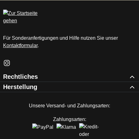
c
m
Für Sonderanfertigungen und Hilfe nutzen Sie unser
Kontaktformular
.
Schau auf Instagram vorbei – öffnet in neuem Tab (externer Li
Rechtliches
Herstellung
Unsere Versand- und Zahlungsarten:
Zahlungsarten: