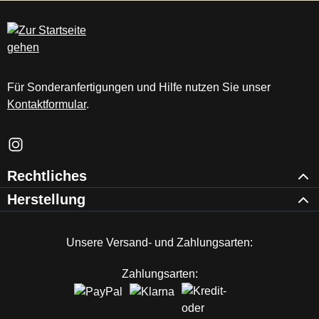
c
m
Für Sonderanfertigungen und Hilfe nutzen Sie unser
Kontaktformular
.
Schau auf Instagram vorbei – öffnet in neuem Tab (externer Li
Rechtliches
Herstellung
Unsere Versand- und Zahlungsarten:
Zahlungsarten: