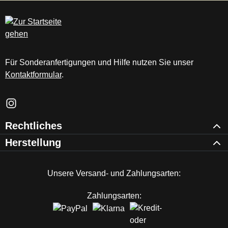
c
m
Für Sonderanfertigungen und Hilfe nutzen Sie unser
Kontaktformular
.
Schau auf Instagram vorbei – öffnet in neuem Tab (externer Li
Rechtliches
Herstellung
Unsere Versand- und Zahlungsarten:
Zahlungsarten: