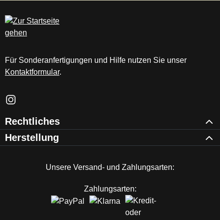
c
m
Für Sonderanfertigungen und Hilfe nutzen Sie unser
Kontaktformular
.
Schau auf Instagram vorbei – öffnet in neuem Tab (externer Li
Rechtliches
Herstellung
Unsere Versand- und Zahlungsarten:
Zahlungsarten: