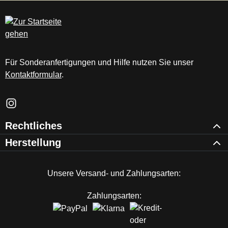
c
m
Für Sonderanfertigungen und Hilfe nutzen Sie unser
Kontaktformular
.
Schau auf Instagram vorbei – öffnet in neuem Tab (externer Li
Rechtliches
Herstellung
Unsere Versand- und Zahlungsarten:
Zahlungsarten: