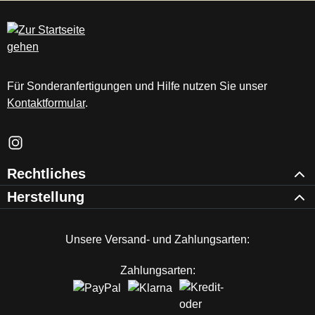
c
m
Für Sonderanfertigungen und Hilfe nutzen Sie unser
Kontaktformular
.
Schau auf Instagram vorbei – öffnet in neuem Tab (externer Li
Rechtliches
Herstellung
Unsere Versand- und Zahlungsarten:
Zahlungsarten: