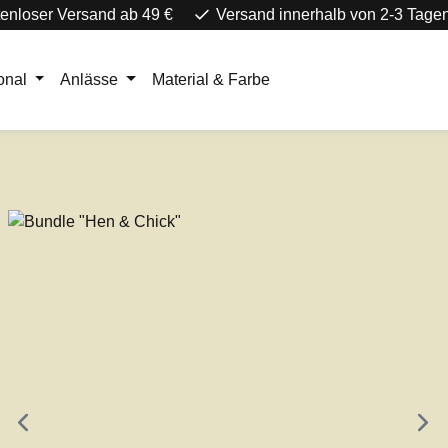
enloser Versand ab 49 €
Versand innerhalb von 2-3 Tage
onal
Anlässe
Material & Farbe
e überspringen