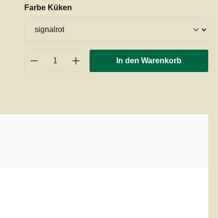
auswählen
Farbe Küken
Produkt Anzahl: Gib den gewünschten 
In den Warenkorb