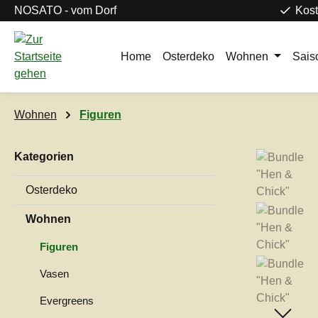
NOSATO - vom Dorf
Kost
m Hauptinhalt springen
Zur Suche springen
Zur Hauptnavigation springen
Home
Osterdeko
Wohnen
Sais
Wohnen
Figuren
Kategorien
Bildergaleri
Osterdeko
Wohnen
Figuren
Vasen
Evergreens