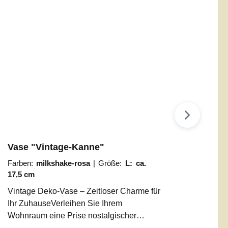
Vase "Vintage-Kanne"
Farben:
milkshake-rosa
|
Größe:
L: ca.
17,5 cm
Vintage Deko-Vase – Zeitloser Charme für
Ihr ZuhauseVerleihen Sie Ihrem
Wohnraum eine Prise nostalgischer
Eleganz. Unsere Deko-Gießkanne im