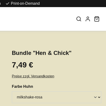
n
Print-on-Demand
War
Bundle "Hen & Chick"
7,49 €
Regulärer Preis:
Preise zzgl. Versandkosten
auswählen
Farbe Huhn