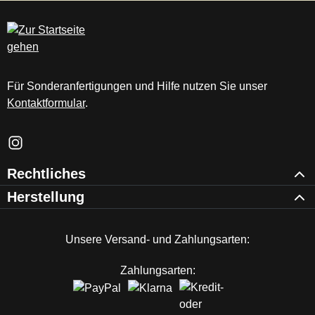
c
m
Für Sonderanfertigungen und Hilfe nutzen Sie unser
Kontaktformular
.
Schau auf Instagram vorbei – öffnet in neuem Tab (externer Li
Rechtliches
Herstellung
Unsere Versand- und Zahlungsarten:
Zahlungsarten: