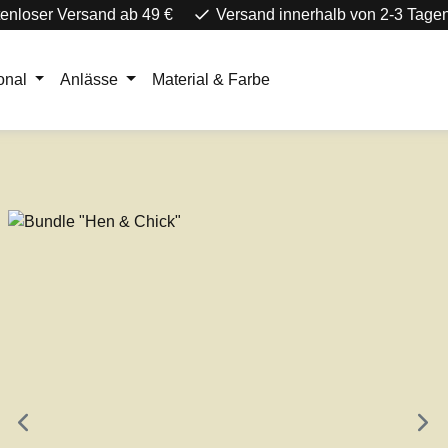
enloser Versand ab 49 €
Versand innerhalb von 2-3 Tage
onal
Anlässe
Material & Farbe
e überspringen