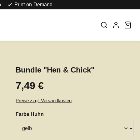
n
Print-on-Demand
War
Bundle "Hen & Chick"
7,49 €
Regulärer Preis:
Preise zzgl. Versandkosten
auswählen
Farbe Huhn