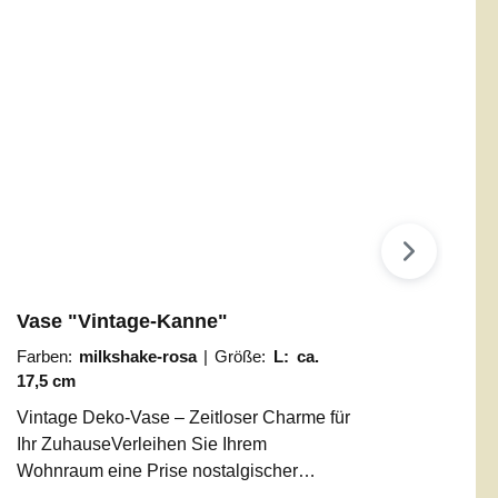
Vase "Vintage-Kanne"
Farben:
milkshake-rosa
|
Größe:
L: ca.
17,5 cm
Vintage Deko-Vase – Zeitloser Charme für
Ihr ZuhauseVerleihen Sie Ihrem
Wohnraum eine Prise nostalgischer
Eleganz. Unsere Deko-Gießkanne im