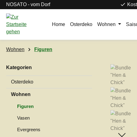
NOSATO - vom Dorf
Kost
m Hauptinhalt springen
Zur Suche springen
Zur Hauptnavigation springen
Home
Osterdeko
Wohnen
Sais
Wohnen
Figuren
Kategorien
Bildergaleri
Osterdeko
Wohnen
Figuren
Vasen
Evergreens