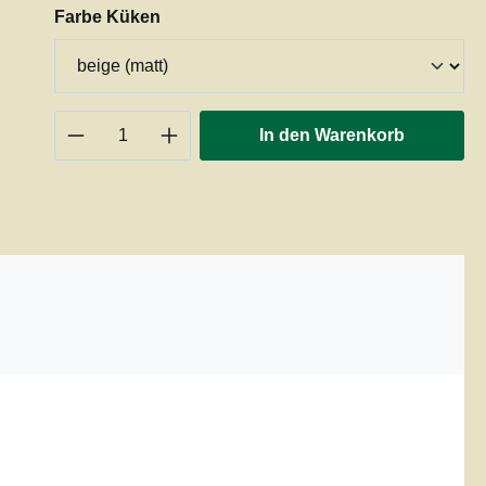
auswählen
Farbe Küken
Produkt Anzahl: Gib den gewünschten 
In den Warenkorb