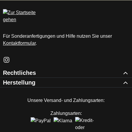
c
m
Für Sonderanfertigungen und Hilfe nutzen Sie unser
Kontaktformular
.
Schau auf Instagram vorbei – öffnet in neuem Tab (externer Li
Rechtliches
Herstellung
Unsere Versand- und Zahlungsarten:
Zahlungsarten: