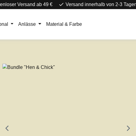
enloser Versand ab 49 €
Versand innerhalb von 2-3 Tage
onal
Anlässe
Material & Farbe
e überspringen