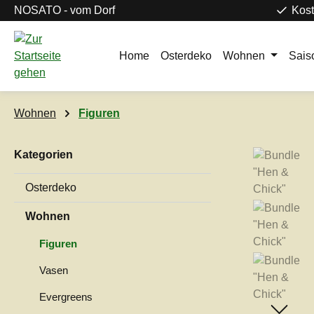
NOSATO - vom Dorf
Kost
m Hauptinhalt springen
Zur Suche springen
Zur Hauptnavigation springen
Home
Osterdeko
Wohnen
Sais
Wohnen
Figuren
Kategorien
Bildergaleri
Osterdeko
Wohnen
Figuren
Vasen
Evergreens