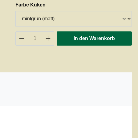
auswählen
Farbe Küken
Produkt Anzahl: Gib den gewünschten 
In den Warenkorb