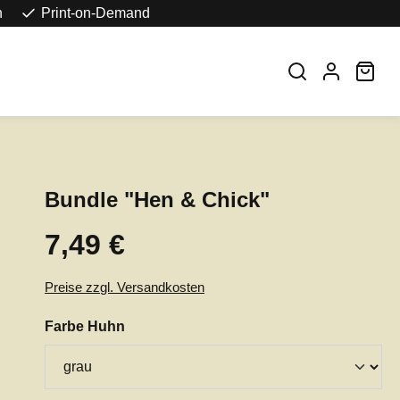
n
Print-on-Demand
War
Bundle "Hen & Chick"
7,49 €
Regulärer Preis:
Preise zzgl. Versandkosten
auswählen
Farbe Huhn