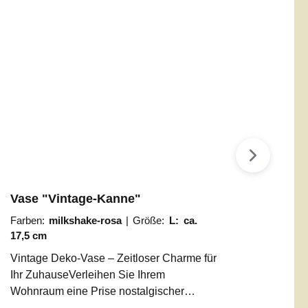
Vase "Vintage-Kanne"
Farben:
milkshake-rosa
|
Größe:
L: ca.
17,5 cm
Vintage Deko-Vase – Zeitloser Charme für
Ihr ZuhauseVerleihen Sie Ihrem
Wohnraum eine Prise nostalgischer
Eleganz. Unsere Deko-Gießkanne im