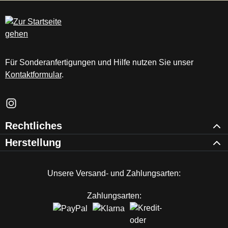
c
m
Für Sonderanfertigungen und Hilfe nutzen Sie unser
Kontaktformular
.
Schau auf Instagram vorbei – öffnet in neuem Tab (externer Li
Rechtliches
Herstellung
Unsere Versand- und Zahlungsarten:
Zahlungsarten: