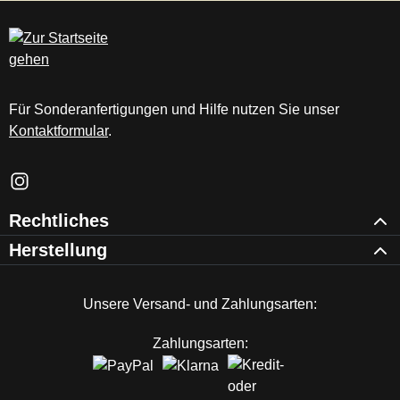
c
m
Für Sonderanfertigungen und Hilfe nutzen Sie unser
Kontaktformular
.
Schau auf Instagram vorbei – öffnet in neuem Tab (externer Li
Rechtliches
Herstellung
Unsere Versand- und Zahlungsarten:
Zahlungsarten: