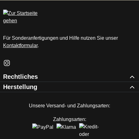
c
m
Für Sonderanfertigungen und Hilfe nutzen Sie unser
Kontaktformular
.
Schau auf Instagram vorbei – öffnet in neuem Tab (externer Li
Rechtliches
Herstellung
Unsere Versand- und Zahlungsarten:
Zahlungsarten: