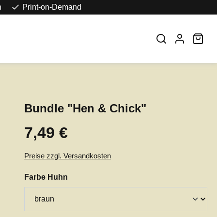
n
Print-on-Demand
War
Bundle "Hen & Chick"
7,49 €
Regulärer Preis:
Preise zzgl. Versandkosten
auswählen
Farbe Huhn