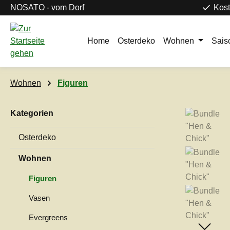
NOSATO - vom Dorf
Kost
m Hauptinhalt springen
Zur Suche springen
Zur Hauptnavigation springen
Home
Osterdeko
Wohnen
Sais
Wohnen
Figuren
Kategorien
Bildergaleri
Osterdeko
Wohnen
Figuren
Vasen
Evergreens