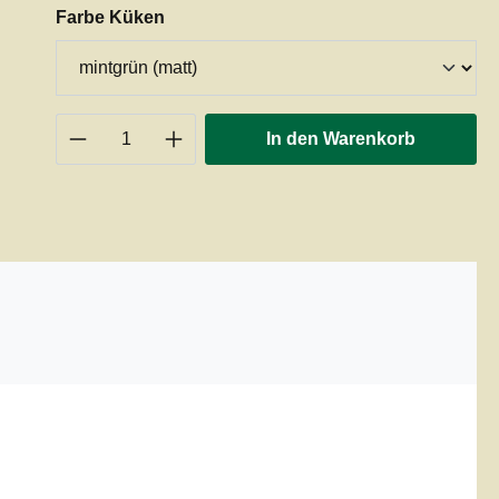
auswählen
Farbe Küken
Produkt Anzahl: Gib den gewünschten 
In den Warenkorb