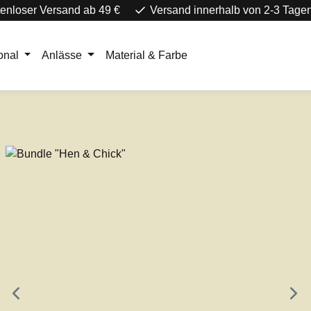
enloser Versand ab 49 €
Versand innerhalb von 2-3 Tage
onal
Anlässe
Material & Farbe
e überspringen