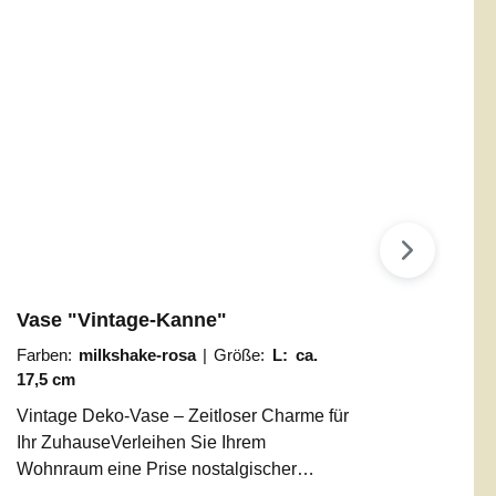
Vase "Vintage-Kanne"
Farben:
milkshake-rosa
|
Größe:
L: ca.
17,5 cm
Vintage Deko-Vase – Zeitloser Charme für
Ihr ZuhauseVerleihen Sie Ihrem
Wohnraum eine Prise nostalgischer
Eleganz. Unsere Deko-Gießkanne im