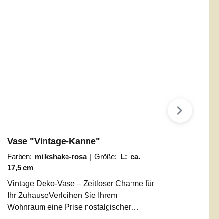
Vase "Vintage-Kanne"
Farben:
milkshake-rosa
|
Größe:
L: ca.
17,5 cm
Vintage Deko-Vase – Zeitloser Charme für
Ihr ZuhauseVerleihen Sie Ihrem
Wohnraum eine Prise nostalgischer
Eleganz. Unsere Deko-Gießkanne im