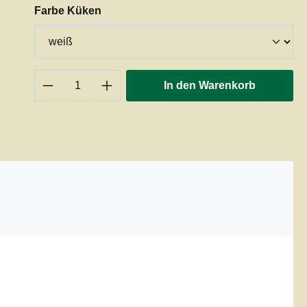
auswählen
Farbe Küken
Produkt Anzahl: Gib den gewünschten 
In den Warenkorb