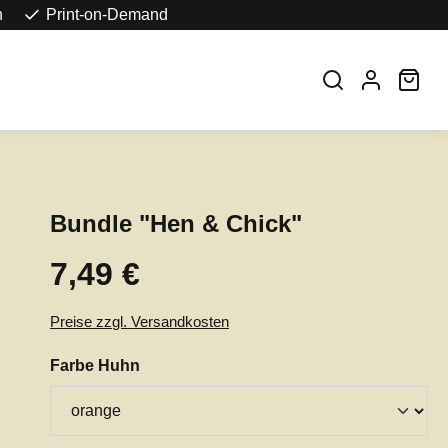
n
Print-on-Demand
War
Bundle "Hen & Chick"
7,49 €
Regulärer Preis:
Preise zzgl. Versandkosten
auswählen
Farbe Huhn