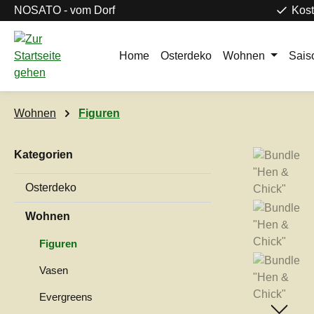
NOSATO - vom Dorf
Kost
m Hauptinhalt springen
Zur Suche springen
Zur Hauptnavigation springen
Home
Osterdeko
Wohnen
Sais
Wohnen
Figuren
Kategorien
Bildergaleri
Osterdeko
Wohnen
Figuren
Vasen
Evergreens