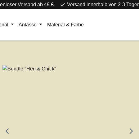
enloser Versand ab 49 €
Versand innerhalb von 2-3 Tage
onal
Anlässe
Material & Farbe
e überspringen