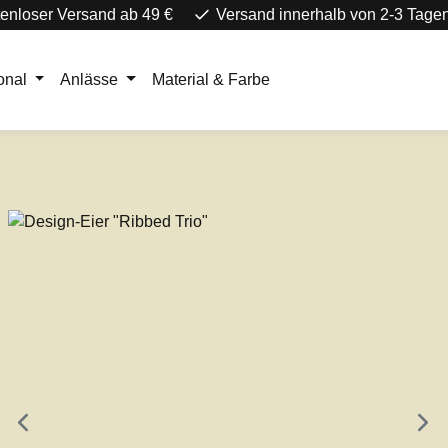
enloser Versand ab 49 €
Versand innerhalb von 2-3 Tage
onal
Anlässe
Material & Farbe
e überspringen