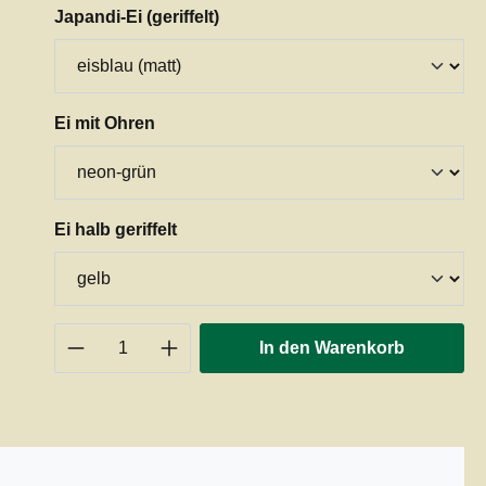
auswählen
Japandi-Ei (geriffelt)
auswählen
Ei mit Ohren
auswählen
Ei halb geriffelt
Produkt Anzahl: Gib den gewünschten 
In den Warenkorb