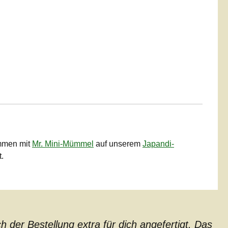
ammen mit
Mr. Mini-Mümmel
auf unserem
Japandi-
.
der Bestellung extra für dich angefertigt. Das