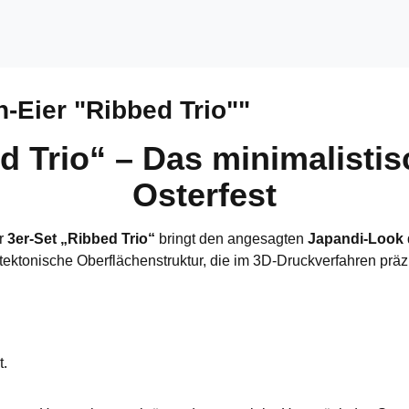
-Eier "Ribbed Trio""
 Trio“ – Das minimalistis
Osterfest
er
3er-Set „Ribbed Trio“
bringt den angesagten
Japandi-Look
tektonische Oberflächenstruktur, die im 3D-Druckverfahren präzis
t.