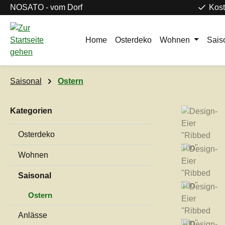
NOSATO - vom Dorf
Kost
m Hauptinhalt springen
Zur Suche springen
Zur Hauptnavigation springen
Home
Osterdeko
Wohnen
Sais
Saisonal
Ostern
Kategorien
Bildergaleri
Osterdeko
Wohnen
Saisonal
Ostern
Anlässe