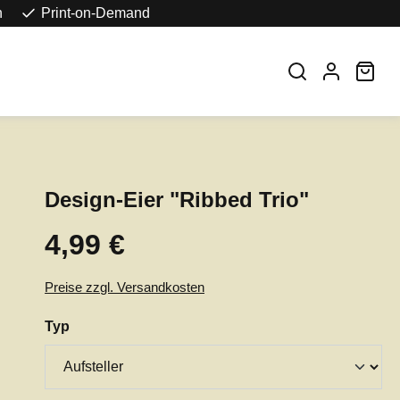
n
Print-on-Demand
War
Design-Eier "Ribbed Trio"
4,99 €
Regulärer Preis:
Preise zzgl. Versandkosten
auswählen
Typ