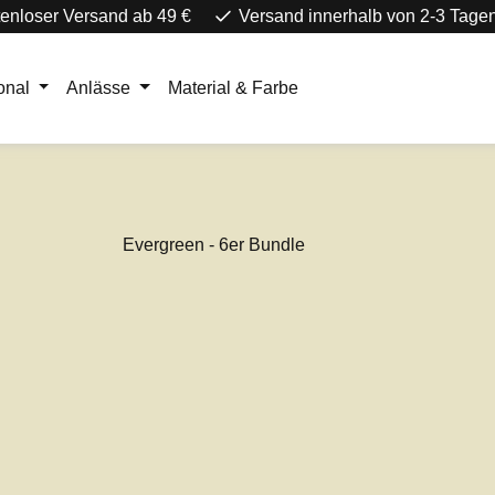
enloser Versand ab 49 €
Versand innerhalb von 2-3 Tage
onal
Anlässe
Material & Farbe
e überspringen