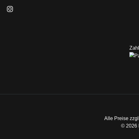
Schau auf Instagram vorbei – öffnet in neuem Tab (externer L
Zahl
Alle Preise zzgl
© 2026 