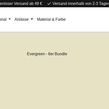
enloser Versand ab 49 €
Versand innerhalb von 2-3 Tage
onal
Anlässe
Material & Farbe
e überspringen