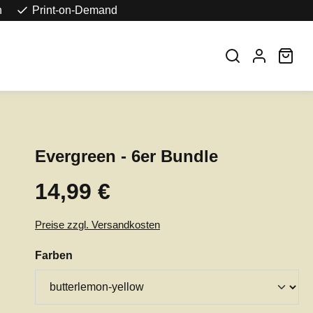
n
Print-on-Demand
War
Evergreen - 6er Bundle
14,99 €
Regulärer Preis:
Preise zzgl. Versandkosten
auswählen
Farben