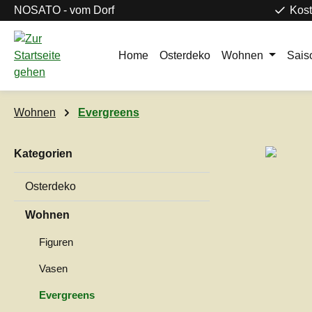
NOSATO - vom Dorf
Kost
m Hauptinhalt springen
Zur Suche springen
Zur Hauptnavigation springen
Home
Osterdeko
Wohnen
Sais
Wohnen
Evergreens
Kategorien
Bildergaleri
Osterdeko
Wohnen
Figuren
Vasen
Evergreens