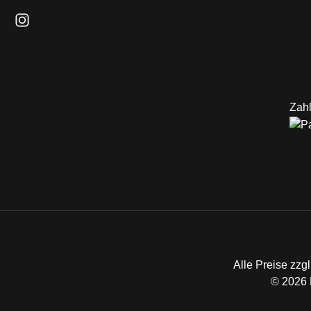
Schau auf Instagram vorbei – öffnet in neuem Tab (externer L
Zahl
Alle Preise zzgl
© 2026 