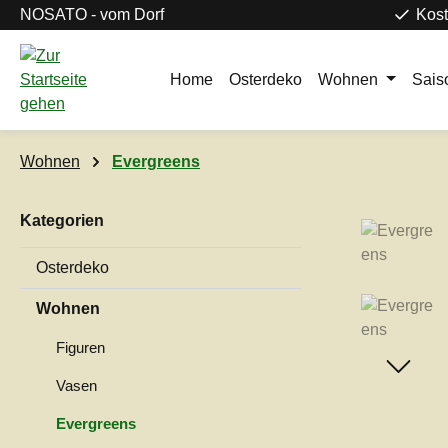
NOSATO - vom Dorf
Kost
m Hauptinhalt springen
Zur Suche springen
Zur Hauptnavigation springen
Home
Osterdeko
Wohnen
Sais
Wohnen
Evergreens
Kategorien
Bildergaleri
Osterdeko
Wohnen
Figuren
Vasen
Evergreens