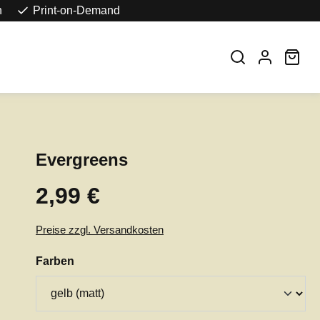
n
Print-on-Demand
War
Evergreens
2,99 €
Regulärer Preis:
Preise zzgl. Versandkosten
auswählen
Farben