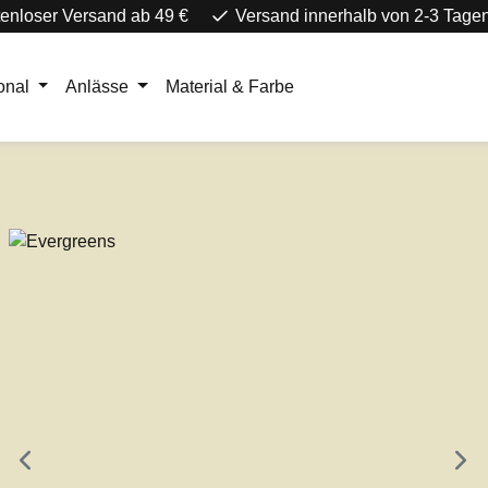
enloser Versand ab 49 €
Versand innerhalb von 2-3 Tage
onal
Anlässe
Material & Farbe
e überspringen