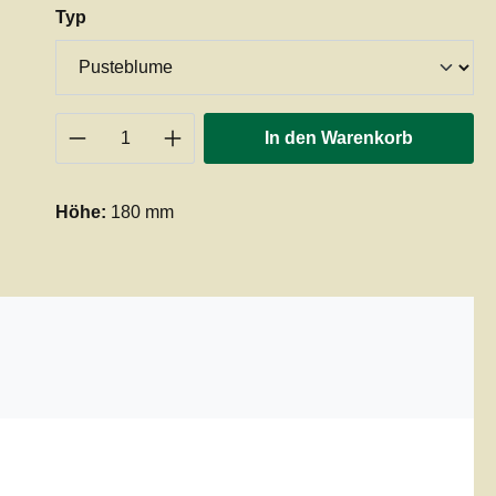
auswählen
Typ
Produkt Anzahl: Gib den gewünschten 
In den Warenkorb
Höhe:
180 mm