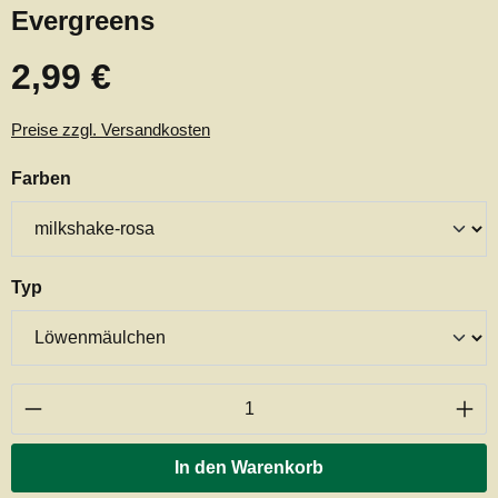
Evergreens
2,99 €
Regulärer Preis:
Preise zzgl. Versandkosten
auswählen
Farben
auswählen
Typ
Produkt Anzahl: Gib den gewünschten Wert ei
In den Warenkorb