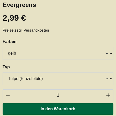
Evergreens
2,99 €
Regulärer Preis:
Preise zzgl. Versandkosten
auswählen
Farben
auswählen
Typ
Produkt Anzahl: Gib den gewünschten Wert ei
In den Warenkorb