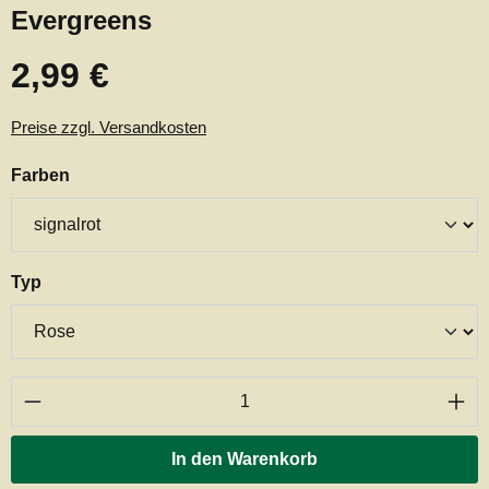
Evergreens
2,99 €
Regulärer Preis:
Preise zzgl. Versandkosten
auswählen
Farben
auswählen
Typ
Produkt Anzahl: Gib den gewünschten Wert ei
In den Warenkorb