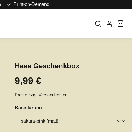
n
Print-on-Demand
War
Hase Geschenkbox
9,99 €
Regulärer Preis:
Preise zzgl. Versandkosten
auswählen
Basisfarben