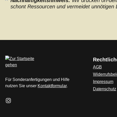
Nachhaltigkeitshinweis:
Wir drucken on-dema
schont Ressourcen und vermeidet unnötigen L
Rechtlich
AGB
Widerrufsbe
Für Sonderanfertigungen und Hilfe
Impressum
nutzen Sie unser
Kontaktformular
.
Datenschutz
Schau auf Instagram vorbei – öffnet in neuem Tab (externer L