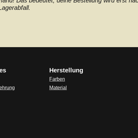
nd! Das bedeutet, deine Bestellung wird erst nach 
agerabfall.
es
Herstellung
Farben
lehrung
Material
ink)