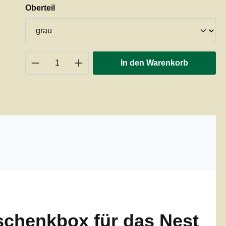
auswählen
Oberteil
Produkt Anzahl: Gib den gewünschten 
In den Warenkorb
schenkbox für das Nest