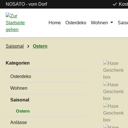
NOSATO - vom Dorf
Kost
m Hauptinhalt springen
Zur Suche springen
Zur Hauptnavigation springen
Home
Osterdeko
Wohnen
Sais
Saisonal
Ostern
Kategorien
Bildergaleri
Osterdeko
Wohnen
Saisonal
Ostern
Anlässe