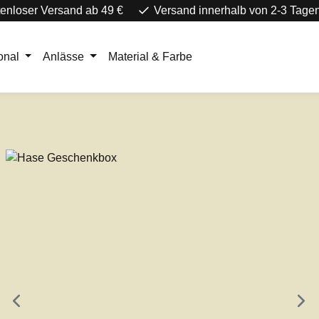
enloser Versand ab 49 €
Versand innerhalb von 2-3 Tage
onal
Anlässe
Material & Farbe
e überspringen