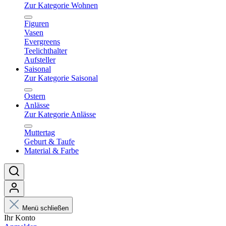
Zur Kategorie Wohnen
Figuren
Vasen
Evergreens
Teelichthalter
Aufsteller
Saisonal
Zur Kategorie Saisonal
Ostern
Anlässe
Zur Kategorie Anlässe
Muttertag
Geburt & Taufe
Material & Farbe
Menü schließen
Ihr Konto