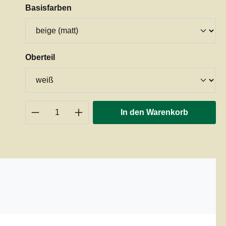
auswählen
Basisfarben
auswählen
Oberteil
Produkt Anzahl: Gib den gewünschten 
In den Warenkorb