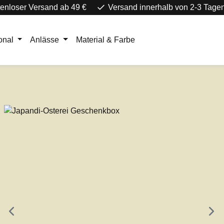
enloser Versand ab 49 €
Versand innerhalb von 2-3 Tage
onal
Anlässe
Material & Farbe
e überspringen