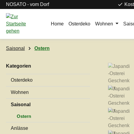
NOSATO - vom Dorf
Kost
m Hauptinhalt springen
Zur Suche springen
Zur Hauptnavigation springen
Home
Osterdeko
Wohnen
Sais
Saisonal
Ostern
Kategorien
Bildergaleri
Osterdeko
Wohnen
Saisonal
Ostern
Anlässe