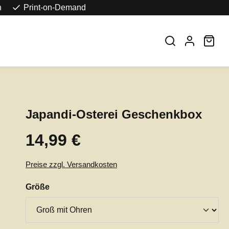
n
Print-on-Demand
War
Japandi-Osterei Geschenkbox
14,99 €
Regulärer Preis:
Preise zzgl. Versandkosten
auswählen
Größe