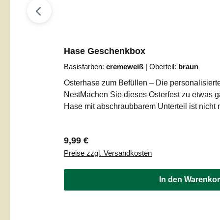
Hase Geschenkbox
Basisfarben:
cremeweiß
|
Oberteil:
braun
Osterhase zum Befüllen – Die personalisier
NestMachen Sie dieses Osterfest zu etwas 
Hase mit abschraubbarem Unterteil ist nicht
Dekoration, sondern die wohl cleverste Art,
als nachhaltige Geschenkverpackung für Süßi
Regulärer Preis:
9,99 €
Versteck für kleine Überraschungen – dieser 
Preise zzgl. Versandkosten
Augen bei Groß und Klein.Das Highlight: Mi
GeschmackDas Besondere an unserer Hasen-B
Design-Konzept. Sie werden selbst zum De
In den Warenko
Die frechen Hasenohren und das praktische U
farbliche Einheit (Ihre gewählte Basisfarbe).
„Bauch“ bzw. das Oberteil des Hasen können 