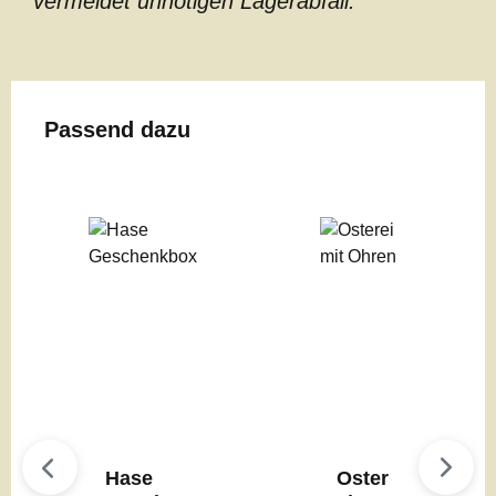
vermeidet unnötigen Lagerabfall.
Produktgalerie überspringen
Passend dazu
Hase
Oster