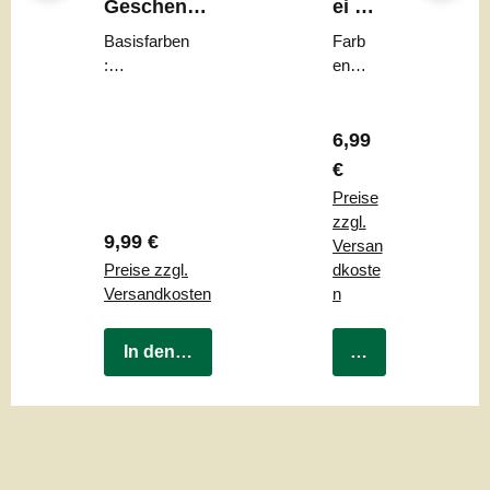
Geschenkb
ei mit
ox
Ohre
Basisfarben
Farb
n
:
en:
cremeweiß
beig
|
Oberteil:
e
braun
Regulärer Preis:
(mat
6,99
t)
€
Preise
zzgl.
Regulärer Preis:
9,99 €
Versan
Preise zzgl.
dkoste
Versandkosten
n
In den Warenkorb
In den Warenkor