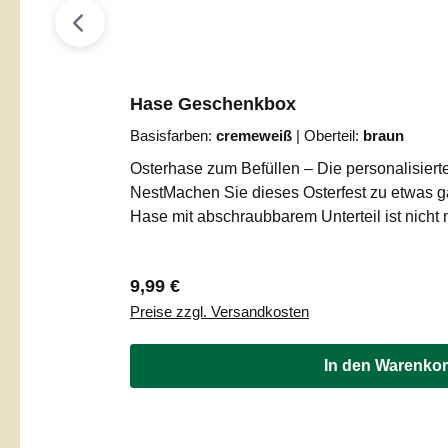
Hase Geschenkbox
Basisfarben:
cremeweiß
|
Oberteil:
braun
Osterhase zum Befüllen – Die personalisier
NestMachen Sie dieses Osterfest zu etwas 
Hase mit abschraubbarem Unterteil ist nicht
Dekoration, sondern die wohl cleverste Art,
als nachhaltige Geschenkverpackung für Süßi
Regulärer Preis:
9,99 €
Versteck für kleine Überraschungen – dieser 
Preise zzgl. Versandkosten
Augen bei Groß und Klein.Das Highlight: Mi
GeschmackDas Besondere an unserer Hasen-B
Design-Konzept. Sie werden selbst zum De
In den Warenko
Die frechen Hasenohren und das praktische U
farbliche Einheit (Ihre gewählte Basisfarbe).
„Bauch“ bzw. das Oberteil des Hasen können 