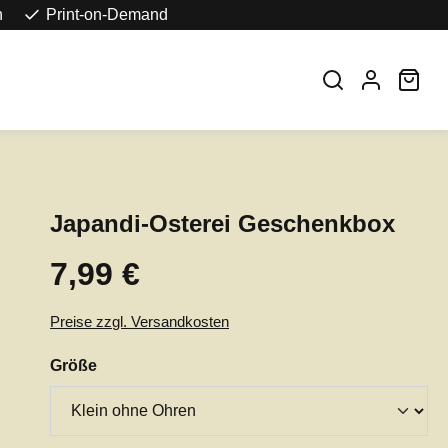
n
Print-on-Demand
War
Japandi-Osterei Geschenkbox
7,99 €
Regulärer Preis:
Preise zzgl. Versandkosten
auswählen
Größe