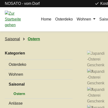
NOSATO - vom Dorf
Kost
m Hauptinhalt springen
Zur Suche springen
Zur Hauptnavigation springen
Home
Osterdeko
Wohnen
Sais
Saisonal
Ostern
Kategorien
Bildergaleri
Osterdeko
Wohnen
Saisonal
Ostern
Anlässe