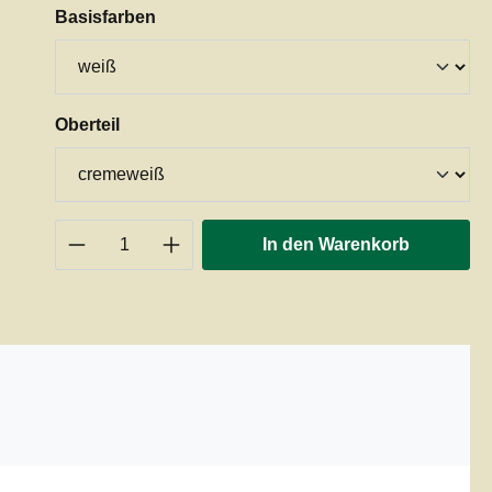
auswählen
Basisfarben
auswählen
Oberteil
Produkt Anzahl: Gib den gewünschten 
In den Warenkorb