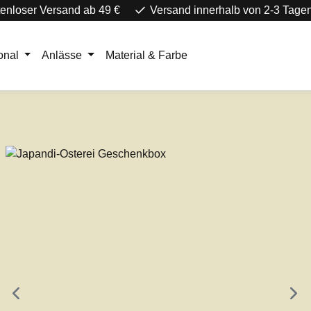
enloser Versand ab 49 €
Versand innerhalb von 2-3 Tage
onal
Anlässe
Material & Farbe
e überspringen