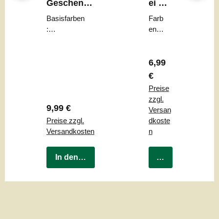
Geschenkb
ei mit
ox
Ohre
Basisfarben
Farb
n
:
en:
cremeweiß
beig
|
Oberteil:
e
braun
Regulärer Preis:
(mat
6,99
t)
€
Preise
zzgl.
Regulärer Preis:
9,99 €
Versan
Preise zzgl.
dkoste
Versandkosten
n
In den Warenkorb
In den Warenkor