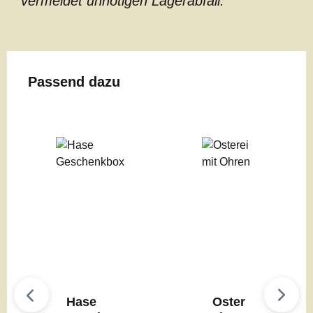
vermeidet unnötigen Lagerabfall.
Produktgalerie überspringen
Passend dazu
Hase
Oster