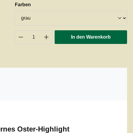
auswählen
Farben
Produkt Anzahl: Gib den gewünschten 
In den Warenkorb
rnes Oster-Highlight