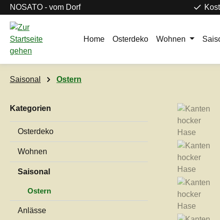
NOSATO - vom Dorf
Kost
m Hauptinhalt springen
Zur Suche springen
Zur Hauptnavigation springen
Home
Osterdeko
Wohnen
Sais
Saisonal
Ostern
Kategorien
Bildergaleri
Osterdeko
Wohnen
Saisonal
Ostern
Anlässe