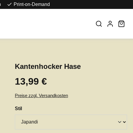
n
Print-on-Demand
War
Kantenhocker Hase
13,99 €
Regulärer Preis:
Preise zzgl. Versandkosten
auswählen
Stil