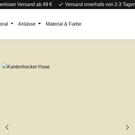
enloser Versand ab 49 €
Versand innerhalb von 2-3 Tage
onal
Anlässe
Material & Farbe
e überspringen