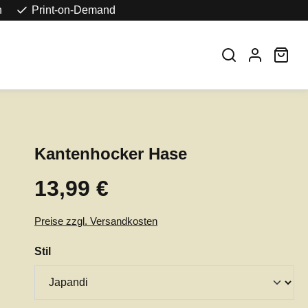
n
Print-on-Demand
War
Kantenhocker Hase
13,99 €
Regulärer Preis:
Preise zzgl. Versandkosten
auswählen
Stil