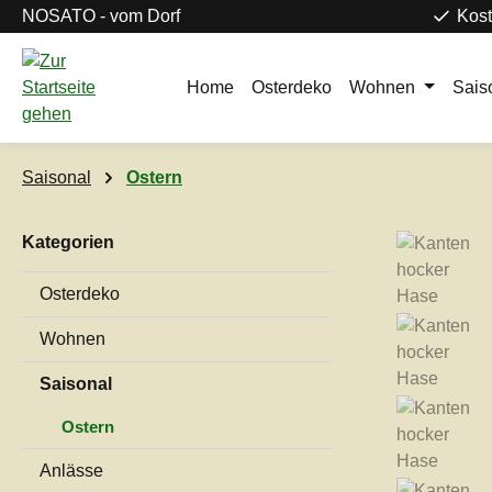
NOSATO - vom Dorf
Kost
m Hauptinhalt springen
Zur Suche springen
Zur Hauptnavigation springen
Home
Osterdeko
Wohnen
Sais
Saisonal
Ostern
Kategorien
Bildergaleri
Osterdeko
Wohnen
Saisonal
Ostern
Anlässe