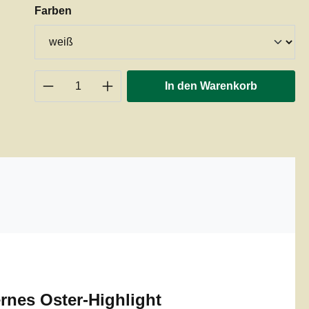
auswählen
Farben
Produkt Anzahl: Gib den gewünschten 
In den Warenkorb
rnes Oster-Highlight