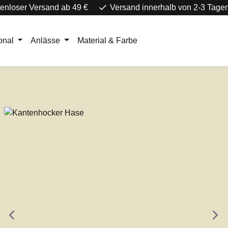
enloser Versand ab 49 €
Versand innerhalb von 2-3 Tage
onal
Anlässe
Material & Farbe
e überspringen